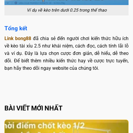
Ví dụ về kèo trên dưới 0.25 trong thể thao
Tổng kết
Link bong88
đã chia sẻ đến người chơi kiến thức hữu ích
về kèo tài xỉu 2.5 như khái niệm, cách đọc, cách tính lãi lỗ
và ví dụ. Đây là lựa chọn cược đơn giản, dễ hiểu, dễ theo
dõi. Để biết thêm nhiều kiến thức hay về cược trực tuyến,
bạn hãy theo dõi ngay website của chúng tôi.
BÀI VIẾT MỚI NHẤT