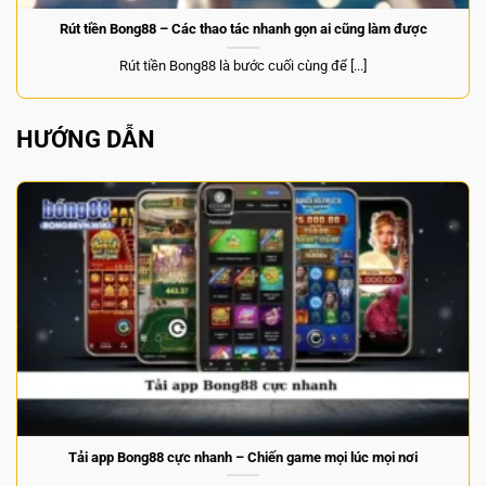
Rút tiền Bong88 – Các thao tác nhanh gọn ai cũng làm được
Rút tiền Bong88 là bước cuối cùng để [...]
HƯỚNG DẪN
Tải app Bong88 cực nhanh – Chiến game mọi lúc mọi nơi