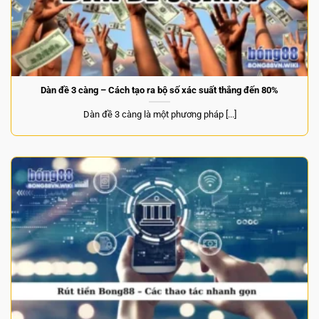
Dàn đề 3 càng – Cách tạo ra bộ số xác suất thắng đến 80%
Dàn đề 3 càng là một phương pháp [...]