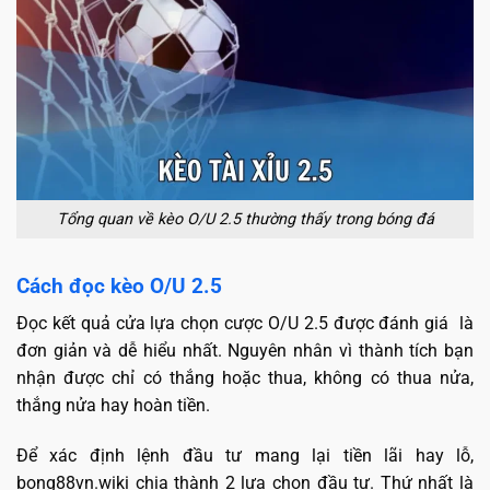
Tổng quan về kèo O/U 2.5 thường thấy trong bóng đá
Cách đọc kèo O/U 2.5
Đọc kết quả cửa lựa chọn cược O/U 2.5 được đánh giá là
đơn giản và dễ hiểu nhất. Nguyên nhân vì thành tích bạn
nhận được chỉ có thắng hoặc thua, không có thua nửa,
thắng nửa hay hoàn tiền.
Để xác định lệnh đầu tư mang lại tiền lãi hay lỗ,
bong88vn.wiki chia thành 2 lựa chọn đầu tư. Thứ nhất là