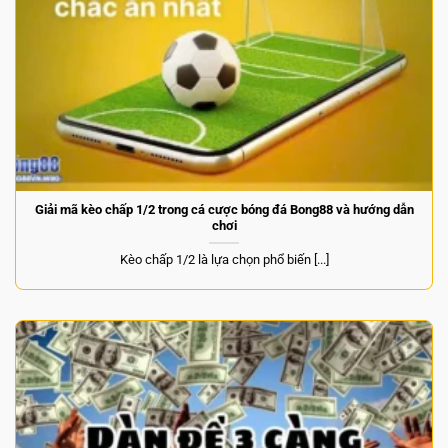
Giải mã kèo chấp 1/2 trong cá cược bóng đá Bong88 và hướng dẫn
chơi
Kèo chấp 1/2 là lựa chọn phổ biến [...]