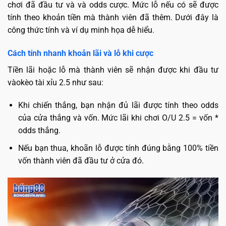
chơi đã đầu tư và và odds cược. Mức lỗ nếu có sẽ được
tính theo khoản tiền mà thành viên đã thêm. Dưới đây là
công thức tính và ví dụ minh họa dễ hiểu.
Cách tính nhanh khoản lãi và lỗ khi cược
Tiền lãi hoặc lỗ mà thành viên sẽ nhận được khi đầu tư
vàokèo tài xỉu 2.5 như sau:
Khi chiến thắng, bạn nhận đủ lãi được tính theo odds
của cửa thắng và vốn. Mức lãi khi chơi O/U 2.5 = vốn *
odds thắng.
Nếu bạn thua, khoãn lỗ được tính đúng bằng 100% tiền
vốn thành viên đã đầu tư ở cửa đó.