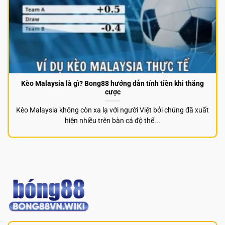
Kèo Malaysia là gì? Bong88 hướng dẫn tính tiền khi thắng
cược
Kèo Malaysia không còn xa lạ với người Việt bởi chúng đã xuất
hiện nhiều trên bàn cá độ thể...