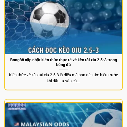
Bong88 cập nhật kiến thức thực tế về kèo tài xỉu 2.5-3 trong
bóng đá
Kiến thức về kèo tài xỉu 2.5-3 là điều mà bạn nên tìm hiểu trước
khi đầu tư vào cá...