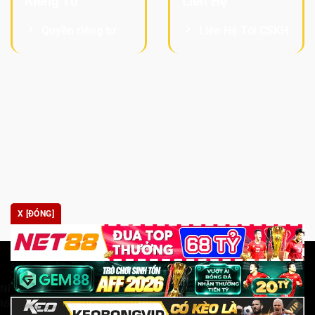
Riêng Tư
Liên Hệ
Quyền riêng tư
Liên Hệ Tới CSKH
X [ĐÓNG]
Copyright 2025 © Bản quyền thuộc Bong88
Những đối tác chiến lược góp phần nâng tầm thương hiệu Chúng
tôi: