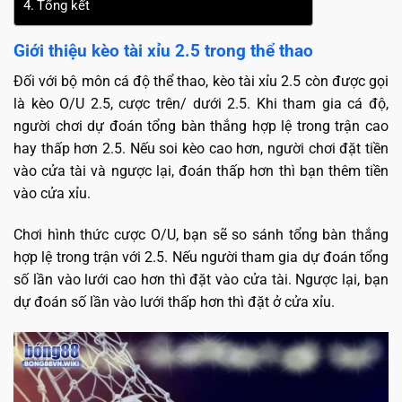
Tổng kết
Giới thiệu kèo tài xỉu 2.5 trong thể thao
Đối với bộ môn cá độ thể thao, kèo tài xỉu 2.5 còn được gọi
là kèo O/U 2.5, cược trên/ dưới 2.5. Khi tham gia cá độ,
người chơi dự đoán tổng bàn thắng hợp lệ trong trận cao
hay thấp hơn 2.5. Nếu soi kèo cao hơn, người chơi đặt tiền
vào cửa tài và ngược lại, đoán thấp hơn thì bạn thêm tiền
vào cửa xỉu.
Chơi hình thức cược O/U, bạn sẽ so sánh tổng bàn thắng
hợp lệ trong trận với 2.5. Nếu người tham gia dự đoán tổng
số lần vào lưới cao hơn thì đặt vào cửa tài. Ngược lại, bạn
dự đoán số lần vào lưới thấp hơn thì đặt ở cửa xỉu.