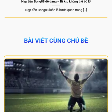
Nạp tiền Bong88 dễ dàng – Bí kíp không thể bỏ lỡ
Nạp tiền Bong88 luôn là bước quan trọng [...]
BÀI VIẾT CÙNG CHỦ ĐỀ