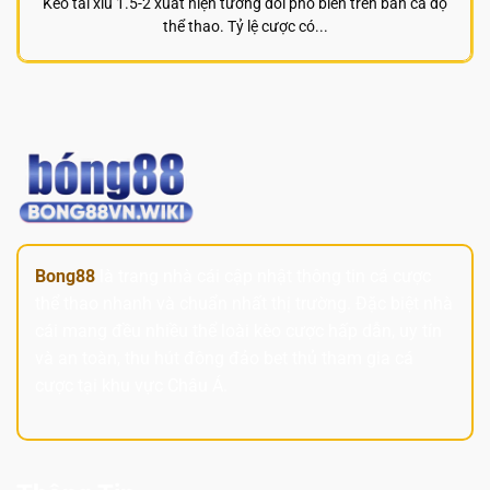
Kèo tài xỉu 1.5-2 xuất hiện tương đối phổ biến trên bàn cá độ
thể thao. Tỷ lệ cược có...
Bong88
là trang nhà cái cập nhật thông tin cá cược
thể thao nhanh và chuẩn nhất thị trường. Đặc biệt nhà
cái mang đều nhiều thể loài kèo cược hấp dẫn, uy tín
và an toàn, thu hút đông đảo bet thủ tham gia cá
cược tại khu vực Châu Á.