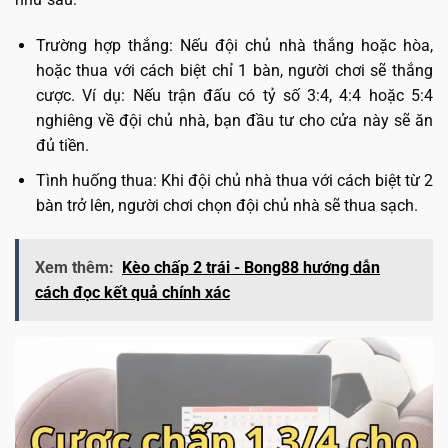
Trường hợp thắng: Nếu đội chủ nhà thắng hoặc hòa,
hoặc thua với cách biệt chỉ 1 bàn, người chơi sẽ thắng
cược. Ví dụ: Nếu trận đấu có tỷ số 3:4, 4:4 hoặc 5:4
nghiêng về đội chủ nhà, bạn đầu tư cho cửa này sẽ ăn
đủ tiền.
Tình huống thua: Khi đội chủ nhà thua với cách biệt từ 2
bàn trở lên, người chơi chọn đội chủ nhà sẽ thua sạch.
Xem thêm:
Kèo chấp 2 trái - Bong88 hướng dẫn
cách đọc kết quả chính xác