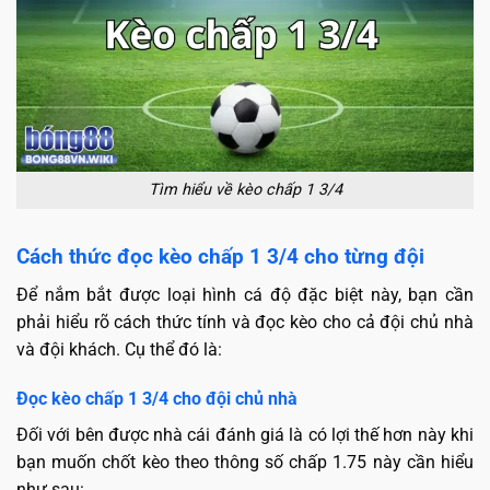
Tìm hiểu về kèo chấp 1 3/4
Cách thức đọc kèo chấp 1 3/4 cho từng đội
Để nắm bắt được loại hình cá độ đặc biệt này, bạn cần
phải hiểu rõ cách thức tính và đọc kèo cho cả đội chủ nhà
và đội khách. Cụ thể đó là:
Đọc kèo chấp 1 3/4 cho đội chủ nhà
Đối với bên được nhà cái đánh giá là có lợi thế hơn này khi
bạn muốn chốt kèo theo thông số chấp 1.75 này cần hiểu
như sau: