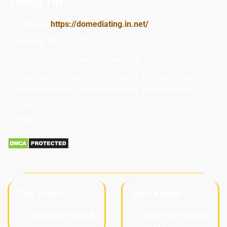
Thông Tin
Website:
https://domediating.in.net/
Hotline: 0912222200
Email:
bong88vn.wiki@gmail.com
Hashtag: #bong88, #viva bong88, #linkvaobong88,
#casinobong88, #thethaobong88, #bong88vnwiki
Address: 11 Trần Lựu, P, Thủ Đức, Hồ Chí Minh, Việt
Nam
Giới Thiệu
Điều Khoản
Giới thiệu bong88
Điều kiện và điều