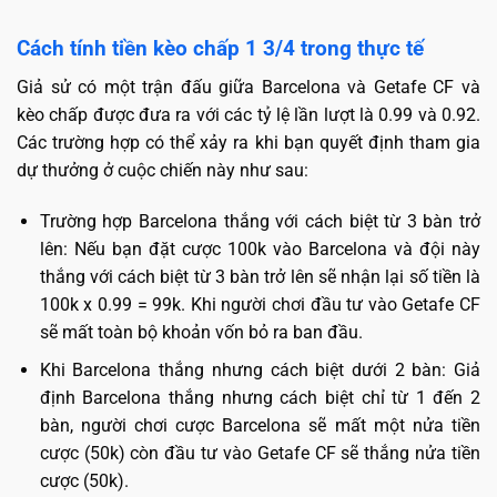
Cách tính tiền kèo chấp 1 3/4 trong thực tế
Giả sử có một trận đấu giữa Barcelona và Getafe CF và
kèo chấp được đưa ra với các tỷ lệ lần lượt là 0.99 và 0.92.
Các trường hợp có thể xảy ra khi bạn quyết định tham gia
dự thưởng ở cuộc chiến này như sau:
Trường hợp Barcelona thắng với cách biệt từ 3 bàn trở
lên: Nếu bạn đặt cược 100k vào Barcelona và đội này
thắng với cách biệt từ 3 bàn trở lên sẽ nhận lại số tiền là
100k x 0.99 = 99k. Khi người chơi đầu tư vào Getafe CF
sẽ mất toàn bộ khoản vốn bỏ ra ban đầu.
Khi Barcelona thắng nhưng cách biệt dưới 2 bàn: Giả
định Barcelona thắng nhưng cách biệt chỉ từ 1 đến 2
bàn, người chơi cược Barcelona sẽ mất một nửa tiền
cược (50k) còn đầu tư vào Getafe CF sẽ thắng nửa tiền
cược (50k).