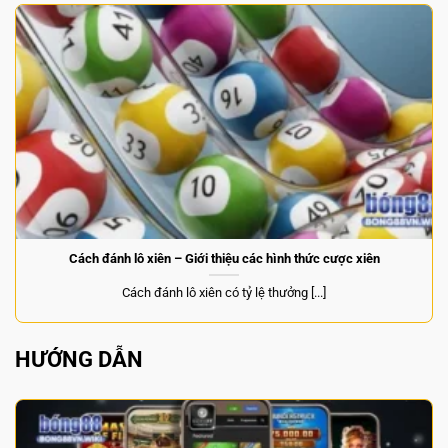
Cách đánh lô xiên – Giới thiệu các hình thức cược xiên
Cách đánh lô xiên có tỷ lệ thưởng [...]
HƯỚNG DẪN