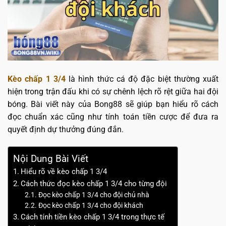
Kèo chấp 1 3/4
là hình thức cá độ đặc biệt thường xuất
hiện trong trận đấu khi có sự chênh lệch rõ rệt giữa hai đội
bóng. Bài viết này của Bong88 sẽ giúp bạn hiểu rõ cách
đọc chuẩn xác cũng như tính toán tiền cược để đưa ra
quyết định dự thưởng đúng đắn.
Nội Dung Bài Viết
Hiểu rõ về kèo chấp 1 3/4
Cách thức đọc kèo chấp 1 3/4 cho từng đội
Đọc kèo chấp 1 3/4 cho đội chủ nhà
Đọc kèo chấp 1 3/4 cho đội khách
Cách tính tiền kèo chấp 1 3/4 trong thực tế