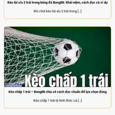
Kèo tài xỉu 2 trái trong bóng đá Bong88: Khái niệm, cách đọc và ví dụ
Khi chơi kèo tài xỉu 2 trái trong [...]
Kèo chấp 1 trái – Bong88 chia sẻ cách đọc chuẩn để lựa chọn đúng
Kèo chấp 1 trái là hình thức cá [...]